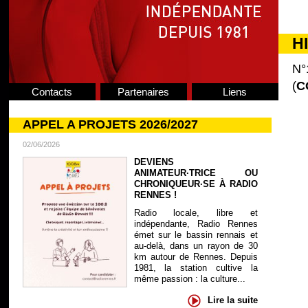
H
N°
(
C
Contacts
Partenaires
Liens
APPEL A PROJETS 2026/2027
02/06/2026
DEVIENS
ANIMATEUR·TRICE OU
CHRONIQUEUR·SE À RADIO
RENNES !
Radio locale, libre et
indépendante, Radio Rennes
émet sur le bassin rennais et
au-delà, dans un rayon de 30
km autour de Rennes. Depuis
1981, la station cultive la
même passion : la culture...
Lire la suite