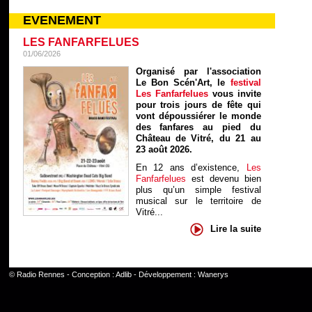
EVENEMENT
LES FANFARFELUES
01/06/2026
Organisé par l'association
Le Bon Scén'Art, le
festival
Les Fanfarfelues
vous invite
pour trois jours de fête qui
vont dépoussiérer le monde
des fanfares au pied du
Château de Vitré, du 21 au
23 août 2026.
En 12 ans d’existence,
Les
Fanfarfelues
est devenu bien
plus qu’un simple festival
musical sur le territoire de
Vitré...
Lire la suite
©
Radio Rennes
- Conception :
Adlib
- Développement :
Wanerys