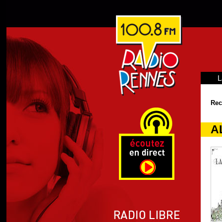
L
Rec
A