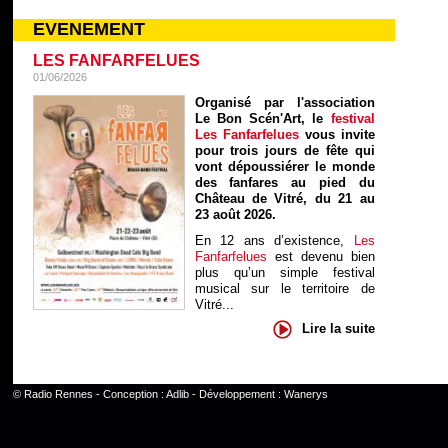
EVENEMENT
LES FANFARFELUES
01/06/2026
Organisé par l'association
Le Bon Scén'Art, le
festival
Les Fanfarfelues
vous invite
pour trois jours de fête qui
vont dépoussiérer le monde
des fanfares au pied du
Château de Vitré, du 21 au
23 août 2026.
En 12 ans d’existence,
Les
Fanfarfelues
est devenu bien
plus qu’un simple festival
musical sur le territoire de
Vitré...
Lire la suite
©
Radio Rennes
- Conception :
Adlib
- Développement :
Wanerys