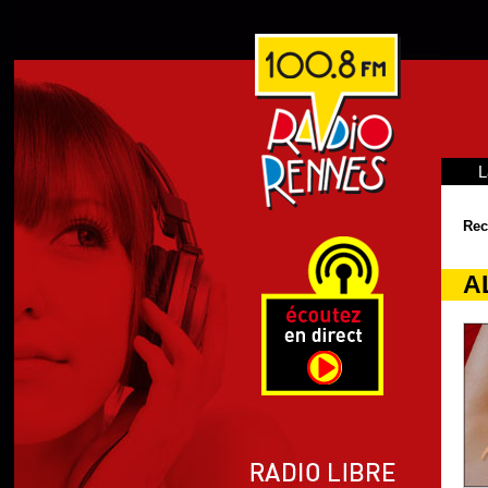
L
Rec
A