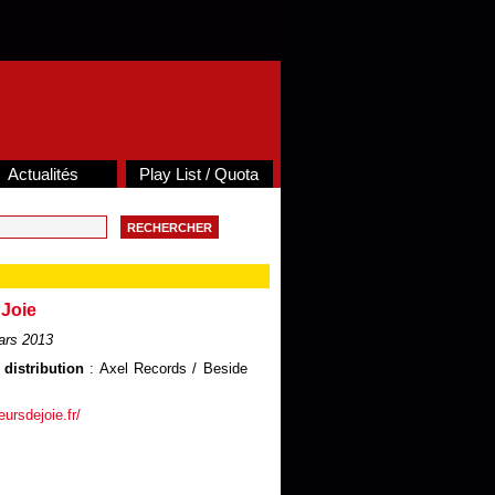
Actualités
Play List / Quota
 Joie
ars 2013
 distribution
: Axel Records / Beside
eursdejoie.fr/