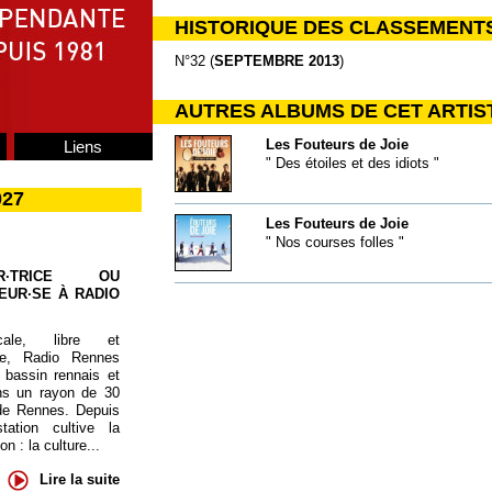
HISTORIQUE DES CLASSEMENT
N°32 (
SEPTEMBRE 2013
)
AUTRES ALBUMS DE CET ARTIS
Les Fouteurs de Joie
Liens
" Des étoiles et des idiots "
027
Les Fouteurs de Joie
" Nos courses folles "
UR·TRICE OU
EUR·SE À RADIO
cale, libre et
te, Radio Rennes
 bassin rennais et
ns un rayon de 30
de Rennes. Depuis
tation cultive la
 : la culture...
Lire la suite