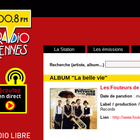
La Station
Les émissions
Recherche (artiste, album...)
ALBUM "La belle vie"
Les Fouteurs de
Date de parution
:
m
Label / production /
Records
Lien
:
http://www.fout