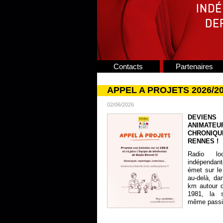
Contacts
Partenaires
APPEL A PROJETS 2026/2
02/06/2026
DEVIENS
ANIMATE
CHRONIQU
RENNES !
Radio lo
indépendan
émet sur le
au-delà, da
km autour 
1981, la s
même passion