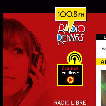
L
Rec
A