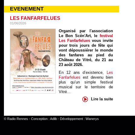
EVENEMENT
LES FANFARFELUES
01/06/2026
Organisé par l'association
Le Bon Scén'Art, le
festival
Les Fanfarfelues
vous invite
pour trois jours de fête qui
vont dépoussiérer le monde
des fanfares au pied du
Château de Vitré, du 21 au
23 août 2026.
En 12 ans d’existence,
Les
Fanfarfelues
est devenu bien
plus qu’un simple festival
musical sur le territoire de
Vitré...
Lire la suite
©
Radio Rennes
- Conception :
Adlib
- Développement :
Wanerys