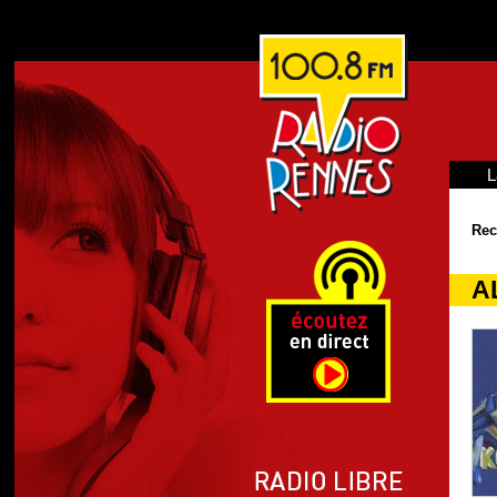
L
Rec
A