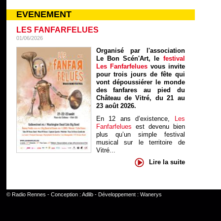
EVENEMENT
LES FANFARFELUES
01/06/2026
Organisé par l'association
Le Bon Scén'Art, le
festival
Les Fanfarfelues
vous invite
pour trois jours de fête qui
vont dépoussiérer le monde
des fanfares au pied du
Château de Vitré, du 21 au
23 août 2026.
En 12 ans d’existence,
Les
Fanfarfelues
est devenu bien
plus qu’un simple festival
musical sur le territoire de
Vitré...
Lire la suite
©
Radio Rennes
- Conception :
Adlib
- Développement :
Wanerys