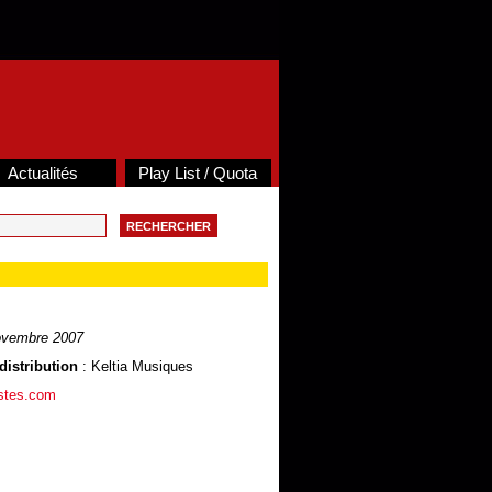
Actualités
Play List / Quota
ovembre 2007
distribution
: Keltia Musiques
istes.com