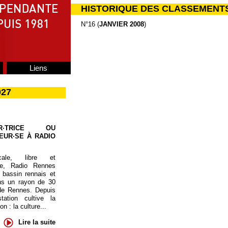
HISTORIQUE DES CLASSEMENT
N°16 (
JANVIER 2008
)
Liens
027
UR·TRICE OU
EUR·SE À RADIO
cale, libre et
te, Radio Rennes
 bassin rennais et
ns un rayon de 30
de Rennes. Depuis
tation cultive la
 : la culture...
Lire la suite