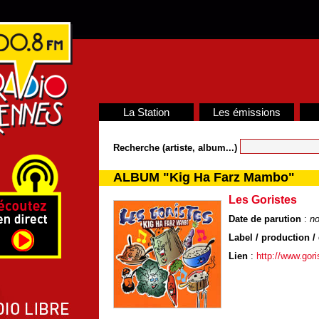
La Station
Les émissions
Recherche (artiste, album...)
ALBUM "Kig Ha Farz Mambo"
Les Goristes
Date de parution
:
n
Label / production / 
Lien
:
http://www.gor