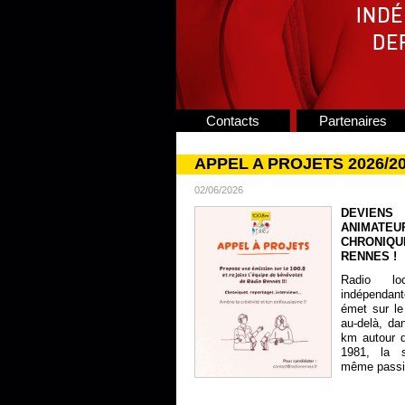
Contacts
Partenaires
APPEL A PROJETS 2026/2
02/06/2026
DEVIENS
ANIMATE
CHRONIQU
RENNES !
Radio lo
indépendan
émet sur le
au-delà, da
km autour 
1981, la s
même passion