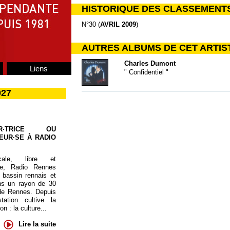
HISTORIQUE DES CLASSEMENT
N°30 (
AVRIL 2009
)
AUTRES ALBUMS DE CET ARTIS
Charles Dumont
Liens
" Confidentiel "
027
UR·TRICE OU
EUR·SE À RADIO
cale, libre et
te, Radio Rennes
 bassin rennais et
ns un rayon de 30
de Rennes. Depuis
tation cultive la
 : la culture...
Lire la suite