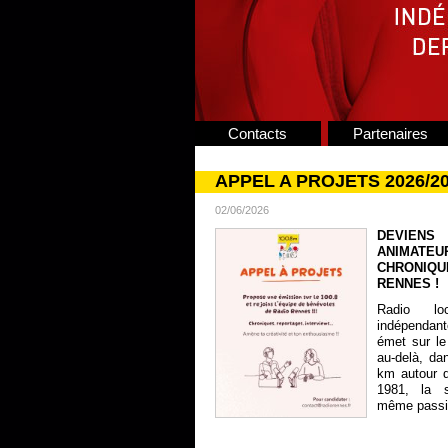
Contacts
Partenaires
APPEL A PROJETS 2026/2
02/06/2026
DEVIENS
ANIMATE
CHRONIQU
RENNES !
Radio lo
indépendan
émet sur le
au-delà, da
km autour 
1981, la s
même passion