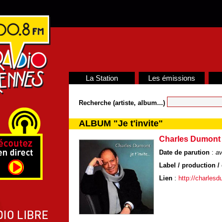
La Station
Les émissions
Recherche (artiste, album...)
ALBUM "Je t'invite"
Charles Dumont
Date de parution
:
av
Label / production / 
Lien
:
http://charlesd