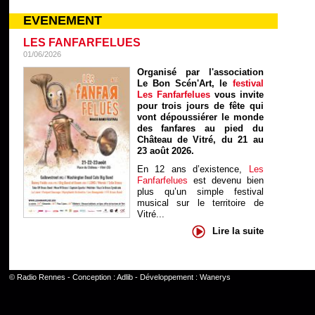
EVENEMENT
LES FANFARFELUES
01/06/2026
Organisé par l'association
Le Bon Scén'Art, le
festival
Les Fanfarfelues
vous invite
pour trois jours de fête qui
vont dépoussiérer le monde
des fanfares au pied du
Château de Vitré, du 21 au
23 août 2026.
En 12 ans d’existence,
Les
Fanfarfelues
est devenu bien
plus qu’un simple festival
musical sur le territoire de
Vitré...
Lire la suite
©
Radio Rennes
- Conception :
Adlib
- Développement :
Wanerys