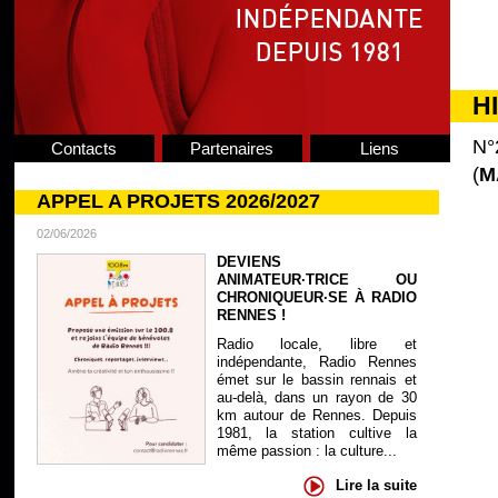
H
N°
Contacts
Partenaires
Liens
(
M
APPEL A PROJETS 2026/2027
02/06/2026
DEVIENS
ANIMATEUR·TRICE OU
CHRONIQUEUR·SE À RADIO
RENNES !
Radio locale, libre et
indépendante, Radio Rennes
émet sur le bassin rennais et
au-delà, dans un rayon de 30
km autour de Rennes. Depuis
1981, la station cultive la
même passion : la culture...
Lire la suite