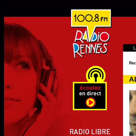
L
Rec
A