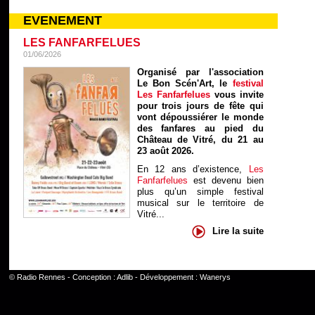
EVENEMENT
LES FANFARFELUES
01/06/2026
Organisé par l'association
Le Bon Scén'Art, le
festival
Les Fanfarfelues
vous invite
pour trois jours de fête qui
vont dépoussiérer le monde
des fanfares au pied du
Château de Vitré, du 21 au
23 août 2026.
En 12 ans d’existence,
Les
Fanfarfelues
est devenu bien
plus qu’un simple festival
musical sur le territoire de
Vitré...
Lire la suite
©
Radio Rennes
- Conception :
Adlib
- Développement :
Wanerys