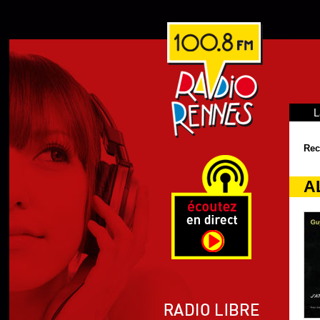
L
Rec
AL