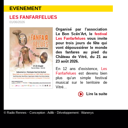
EVENEMENT
LES FANFARFELUES
01/06/2026
Organisé par l'association
Le Bon Scén'Art, le
festival
Les Fanfarfelues
vous invite
pour trois jours de fête qui
vont dépoussiérer le monde
des fanfares au pied du
Château de Vitré, du 21 au
23 août 2026.
En 12 ans d’existence,
Les
Fanfarfelues
est devenu bien
plus qu’un simple festival
musical sur le territoire de
Vitré...
Lire la suite
©
Radio Rennes
- Conception :
Adlib
- Développement :
Wanerys