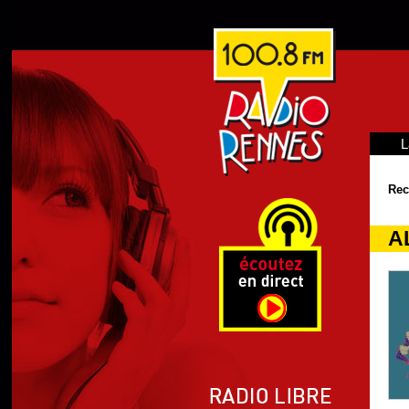
L
Rec
A