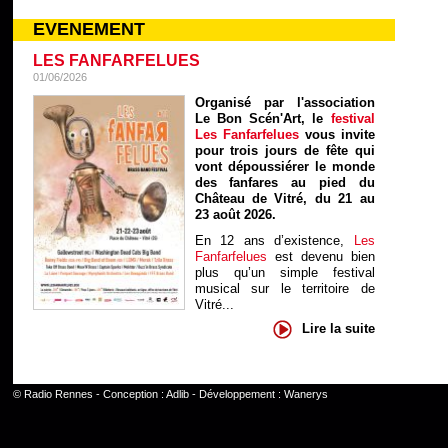
EVENEMENT
LES FANFARFELUES
01/06/2026
Organisé par l'association
Le Bon Scén'Art, le
festival
Les Fanfarfelues
vous invite
pour trois jours de fête qui
vont dépoussiérer le monde
des fanfares au pied du
Château de Vitré, du 21 au
23 août 2026.
En 12 ans d’existence,
Les
Fanfarfelues
est devenu bien
plus qu’un simple festival
musical sur le territoire de
Vitré...
Lire la suite
©
Radio Rennes
- Conception :
Adlib
- Développement :
Wanerys