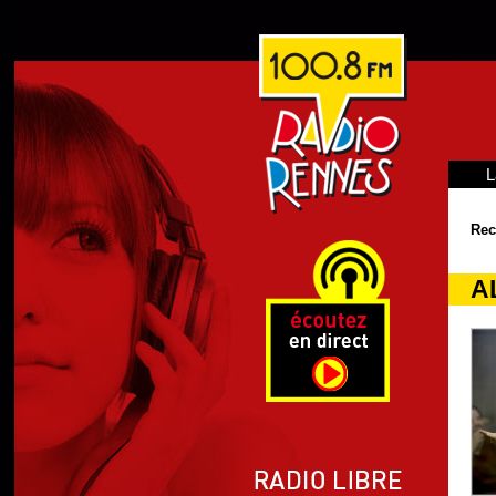
L
Rec
A