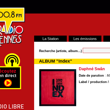
La Station
Les émissions
Recherche (artiste, album...)
ALBUM "Index"
Daphné Swân
Date de parution
:
Ma
Label / production / 