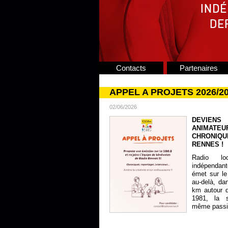
Contacts
Partenaires
APPEL A PROJETS 2026/2
02/06/2026
DEVIENS
ANIMATE
CHRONIQU
RENNES !
Radio lo
indépendan
émet sur le
au-delà, da
km autour 
1981, la s
même passion