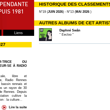
HISTORIQUE DES CLASSEMENT
N°19 (
JUIN 2026
) - N°13 (
MAI 2026
)
AUTRES ALBUMS DE CET ARTIS
Daphné Swân
Liens
" Eecloo "
027
UR·TRICE OU
EUR·SE À RADIO
cale, libre et
te, Radio Rennes
 bassin rennais et
ns un rayon de 30
de Rennes. Depuis
tation cultive la
 : la culture...
Lire la suite