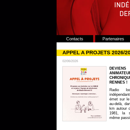
Contacts
Partenaires
APPEL A PROJETS 2026/2
02/06/2026
DEVIENS
ANIMATE
CHRONIQU
RENNES !
Radio lo
indépendan
émet sur le
au-delà, da
km autour 
1981, la s
même passion