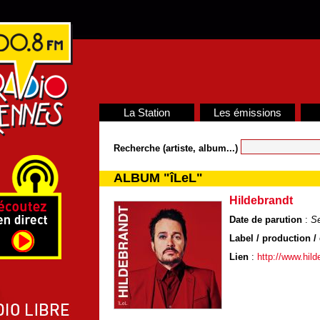
La Station
Les émissions
Recherche (artiste, album...)
ALBUM "îLeL"
Hildebrandt
Date de parution
:
S
Label / production / 
Lien
:
http://www.hil