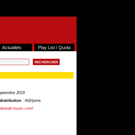
Actualités
Play List / Quota
eptembre 2019
distribution
: At(h)ome
debrandt-music.com/