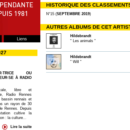
HISTORIQUE DES CLASSEMENT
N°15 (
SEPTEMBRE 2019
)
AUTRES ALBUMS DE CET ARTIS
Hildebrandt
Liens
" Les animals "
027
Hildebrandt
" Will "
UR·TRICE OU
EUR·SE À RADIO
cale, libre et
te, Radio Rennes
 bassin rennais et
ns un rayon de 30
de Rennes. Depuis
tation cultive la
 : la culture...
Lire la suite