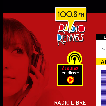
L
Rec
AL