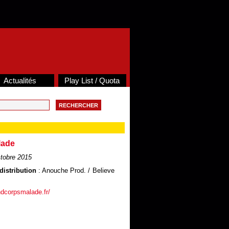
Actualités
Play List / Quota
lade
tobre 2015
distribution
: Anouche Prod. / Believe
ndcorpsmalade.fr/