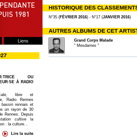
HISTORIQUE DES CLASSEMENT
N°35 (
FÉVRIER 2016
) - N°17 (
JANVIER 2016
)
AUTRES ALBUMS DE CET ARTIS
Grand Corps Malade
Liens
" Mesdames "
027
UR·TRICE OU
EUR·SE À RADIO
cale, libre et
te, Radio Rennes
 bassin rennais et
ns un rayon de 30
de Rennes. Depuis
tation cultive la
 : la culture...
Lire la suite