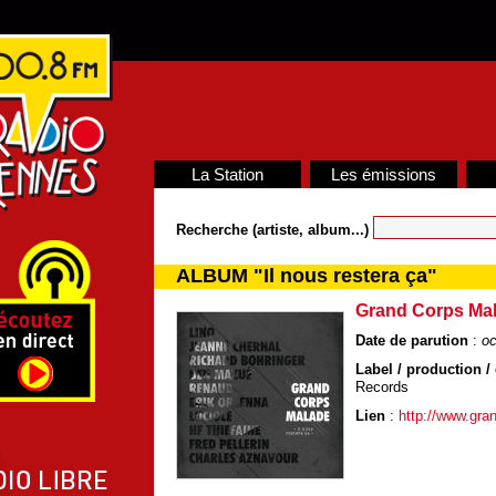
La Station
Les émissions
Recherche (artiste, album...)
ALBUM "Il nous restera ça"
Grand Corps Ma
Date de parution
:
oc
Label / production / 
Records
Lien
:
http://www.gra