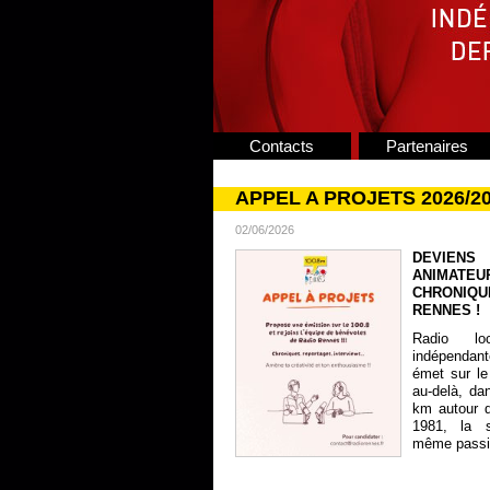
Contacts
Partenaires
APPEL A PROJETS 2026/2
02/06/2026
DEVIENS
ANIMATE
CHRONIQU
RENNES !
Radio lo
indépendan
émet sur le
au-delà, da
km autour 
1981, la s
même passion