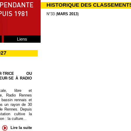
HISTORIQUE DES CLASSEMENT
N°33 (
MARS 2013
)
Liens
027
UR·TRICE OU
EUR·SE À RADIO
cale, libre et
te, Radio Rennes
 bassin rennais et
ns un rayon de 30
de Rennes. Depuis
tation cultive la
 : la culture...
Lire la suite