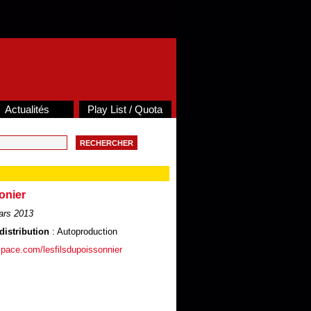
Actualités
Play List / Quota
onier
ars 2013
distribution
: Autoproduction
pace.com/lesfilsdupoissonnier