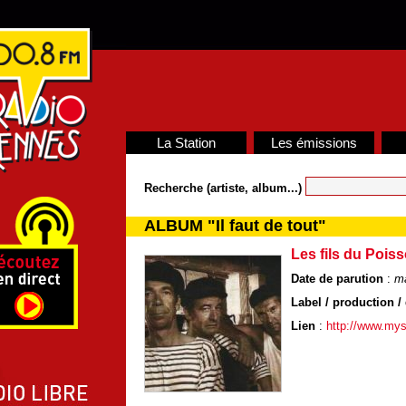
La Station
Les émissions
Recherche (artiste, album...)
ALBUM "Il faut de tout"
Les fils du Poiss
Date de parution
:
m
Label / production / 
Lien
:
http://www.mys