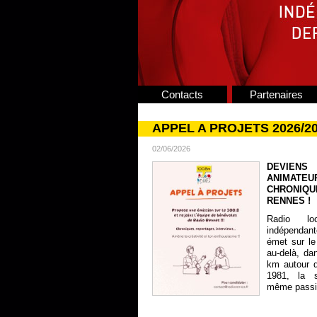
Contacts
Partenaires
APPEL A PROJETS 2026/2
02/06/2026
DEVIENS
ANIMATE
CHRONIQU
RENNES !
Radio lo
indépendan
émet sur le
au-delà, da
km autour 
1981, la s
même passion