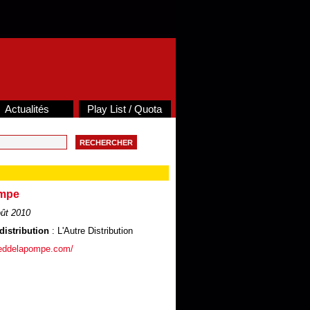
Actualités
Play List / Quota
ompe
ût 2010
distribution
: L'Autre Distribution
ieddelapompe.com/