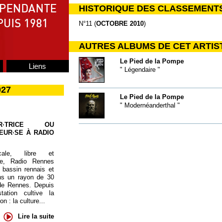
HISTORIQUE DES CLASSEMENT
N°11 (
OCTOBRE 2010
)
AUTRES ALBUMS DE CET ARTIS
Le Pied de la Pompe
Liens
" Légendaire "
027
Le Pied de la Pompe
" Modernéanderthal "
UR·TRICE OU
EUR·SE À RADIO
cale, libre et
te, Radio Rennes
 bassin rennais et
ns un rayon de 30
de Rennes. Depuis
tation cultive la
 : la culture...
Lire la suite