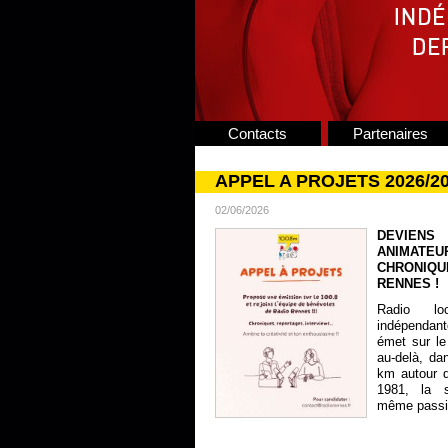
Contacts
Partenaires
APPEL A PROJETS 2026/2
02/06/2026
DEVIENS
ANIMATE
CHRONIQU
RENNES !
Radio lo
indépendan
émet sur le
au-delà, da
km autour 
1981, la s
même passion