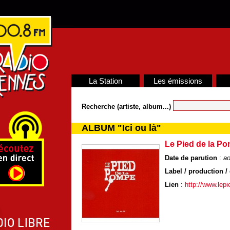
La Station
Les émissions
Recherche (artiste, album...)
ALBUM "Ici ou là"
Le Pied de la P
Date de parution
:
ao
Label / production / 
Lien
:
http://www.lep