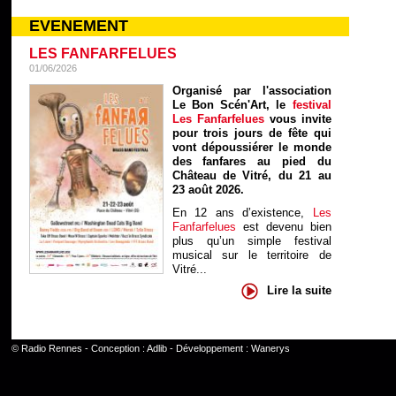
EVENEMENT
LES FANFARFELUES
01/06/2026
Organisé par l'association
Le Bon Scén'Art, le
festival
Les Fanfarfelues
vous invite
pour trois jours de fête qui
vont dépoussiérer le monde
des fanfares au pied du
Château de Vitré, du 21 au
23 août 2026.
En 12 ans d’existence,
Les
Fanfarfelues
est devenu bien
plus qu’un simple festival
musical sur le territoire de
Vitré...
Lire la suite
©
Radio Rennes
- Conception :
Adlib
- Développement :
Wanerys