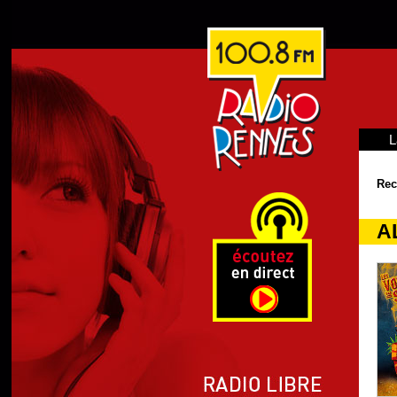
L
Rec
A