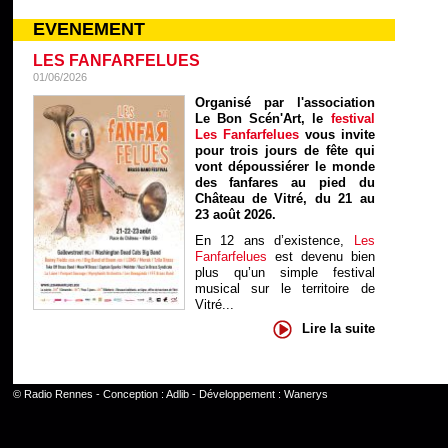
EVENEMENT
LES FANFARFELUES
01/06/2026
Organisé par l'association
Le Bon Scén'Art, le
festival
Les Fanfarfelues
vous invite
pour trois jours de fête qui
vont dépoussiérer le monde
des fanfares au pied du
Château de Vitré, du 21 au
23 août 2026.
En 12 ans d’existence,
Les
Fanfarfelues
est devenu bien
plus qu’un simple festival
musical sur le territoire de
Vitré...
Lire la suite
©
Radio Rennes
- Conception :
Adlib
- Développement :
Wanerys