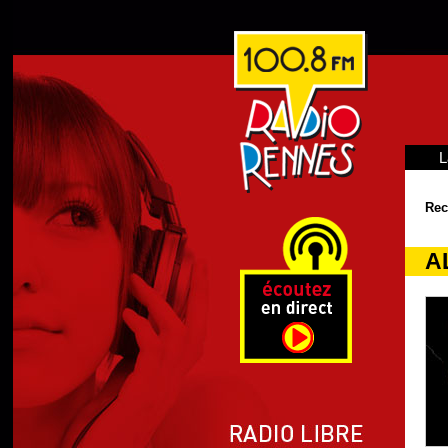
L
Rec
A