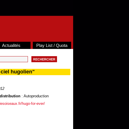
Actualités
Play List / Quota
iel hugolien"
012
distribution
: Autoproduction
desoiseaux.fr/hugo-for-ever/