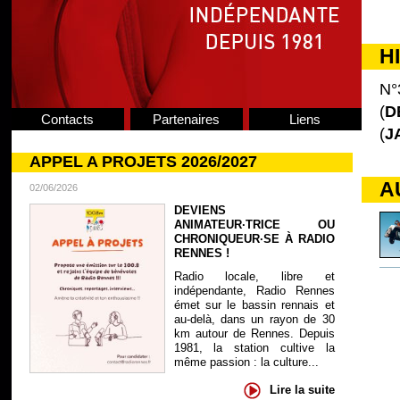
H
N°
(
D
Contacts
Partenaires
Liens
(
J
APPEL A PROJETS 2026/2027
A
02/06/2026
DEVIENS
ANIMATEUR·TRICE OU
CHRONIQUEUR·SE À RADIO
RENNES !
Radio locale, libre et
indépendante, Radio Rennes
émet sur le bassin rennais et
au-delà, dans un rayon de 30
km autour de Rennes. Depuis
1981, la station cultive la
même passion : la culture...
Lire la suite