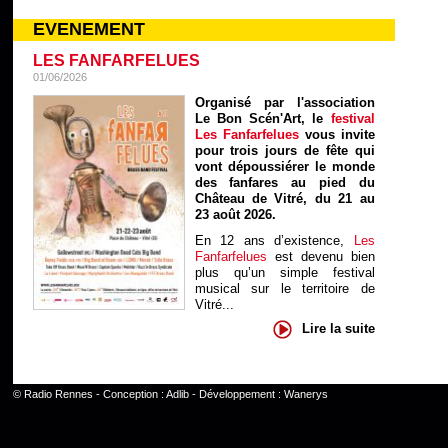
EVENEMENT
LES FANFARFELUES
01/06/2026
Organisé par l'association
Le Bon Scén'Art, le
festival
Les Fanfarfelues
vous invite
pour trois jours de fête qui
vont dépoussiérer le monde
des fanfares au pied du
Château de Vitré, du 21 au
23 août 2026.
En 12 ans d’existence,
Les
Fanfarfelues
est devenu bien
plus qu’un simple festival
musical sur le territoire de
Vitré...
Lire la suite
©
Radio Rennes
- Conception :
Adlib
- Développement :
Wanerys