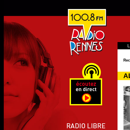
L
Rec
A