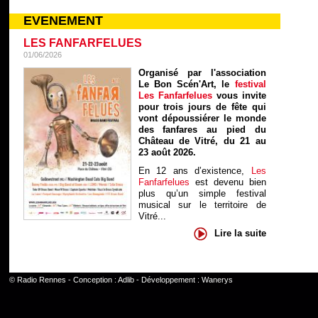
EVENEMENT
LES FANFARFELUES
01/06/2026
Organisé par l'association
Le Bon Scén'Art, le
festival
Les Fanfarfelues
vous invite
pour trois jours de fête qui
vont dépoussiérer le monde
des fanfares au pied du
Château de Vitré, du 21 au
23 août 2026.
En 12 ans d’existence,
Les
Fanfarfelues
est devenu bien
plus qu’un simple festival
musical sur le territoire de
Vitré...
Lire la suite
©
Radio Rennes
- Conception :
Adlib
- Développement :
Wanerys