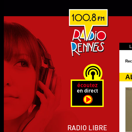
L
Rec
A