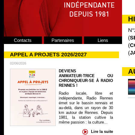
H
N°
(
S
Contacts
Partenaires
Liens
(
C
(
J
APPEL A PROJETS 2026/2027
02/06/2026
A
DEVIENS
ANIMATEUR·TRICE OU
CHRONIQUEUR·SE À RADIO
RENNES !
Radio locale, libre et
indépendante, Radio Rennes
émet sur le bassin rennais et
au-delà, dans un rayon de 30
km autour de Rennes. Depuis
1981, la station cultive la
même passion : la culture...
Lire la suite