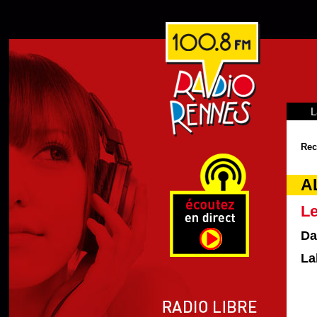
L
Rec
AL
L
Da
La