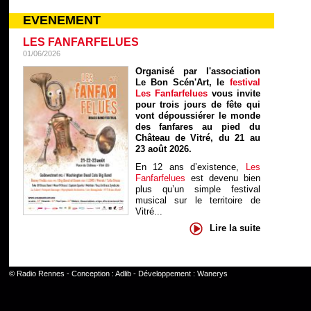
EVENEMENT
LES FANFARFELUES
01/06/2026
Organisé par l'association
Le Bon Scén'Art, le
festival
Les Fanfarfelues
vous invite
pour trois jours de fête qui
vont dépoussiérer le monde
des fanfares au pied du
Château de Vitré, du 21 au
23 août 2026.
En 12 ans d’existence,
Les
Fanfarfelues
est devenu bien
plus qu’un simple festival
musical sur le territoire de
Vitré...
Lire la suite
©
Radio Rennes
- Conception :
Adlib
- Développement :
Wanerys