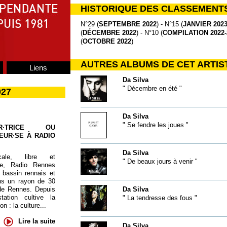
HISTORIQUE DES CLASSEMENT
N°29 (
SEPTEMBRE 2022
) - N°15 (
JANVIER 202
(
DÉCEMBRE 2022
) - N°10 (
COMPILATION 2022-
(
OCTOBRE 2022
)
AUTRES ALBUMS DE CET ARTIS
Liens
Da Silva
" Décembre en été "
027
Da Silva
" Se fendre les joues "
UR·TRICE OU
EUR·SE À RADIO
Da Silva
cale, libre et
" De beaux jours à venir "
te, Radio Rennes
 bassin rennais et
ns un rayon de 30
de Rennes. Depuis
Da Silva
tation cultive la
" La tendresse des fous "
 : la culture...
Lire la suite
Da Silva