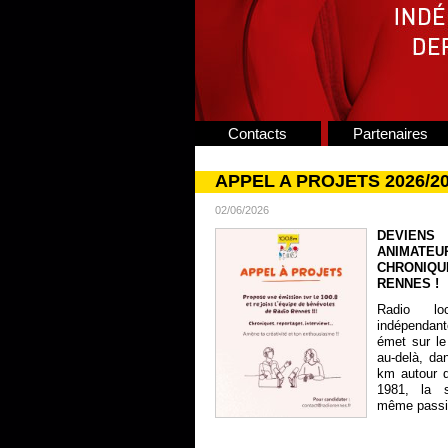
Contacts
Partenaires
APPEL A PROJETS 2026/2
02/06/2026
DEVIENS
ANIMATE
CHRONIQU
RENNES !
Radio lo
indépendan
émet sur le
au-delà, da
km autour 
1981, la s
même passion