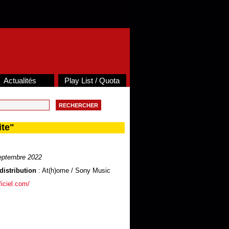
Actualités
Play List / Quota
ite"
eptembre 2022
distribution
: At(h)ome / Sony Music
ficiel.com/