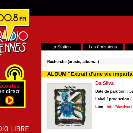
La Station
Les émissions
Recherche (artiste, album...)
ALBUM "Extrait d'une vie imparfa
Da Silva
Date de parution
:
S
Label / production / 
Lien
:
http://dasilvaof