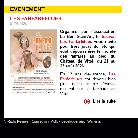
EVENEMENT
LES FANFARFELUES
01/06/2026
Organisé par l'association
Le Bon Scén'Art, le
festival
Les Fanfarfelues
vous invite
pour trois jours de fête qui
vont dépoussiérer le monde
des fanfares au pied du
Château de Vitré, du 21 au
23 août 2026.
En 12 ans d’existence,
Les
Fanfarfelues
est devenu bien
plus qu’un simple festival
musical sur le territoire de
Vitré...
Lire la suite
©
Radio Rennes
- Conception :
Adlib
- Développement :
Wanerys