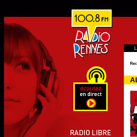
L
Rec
A