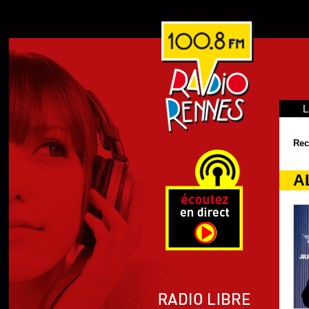
L
Rec
A