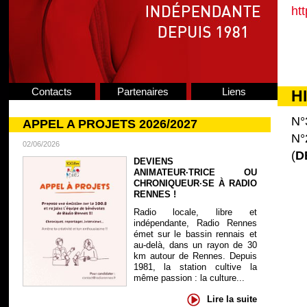
ht
Contacts
Partenaires
Liens
H
N°
APPEL A PROJETS 2026/2027
N°
02/06/2026
(
D
DEVIENS
ANIMATEUR·TRICE OU
CHRONIQUEUR·SE À RADIO
RENNES !
Radio locale, libre et
indépendante, Radio Rennes
émet sur le bassin rennais et
au-delà, dans un rayon de 30
km autour de Rennes. Depuis
1981, la station cultive la
même passion : la culture...
Lire la suite