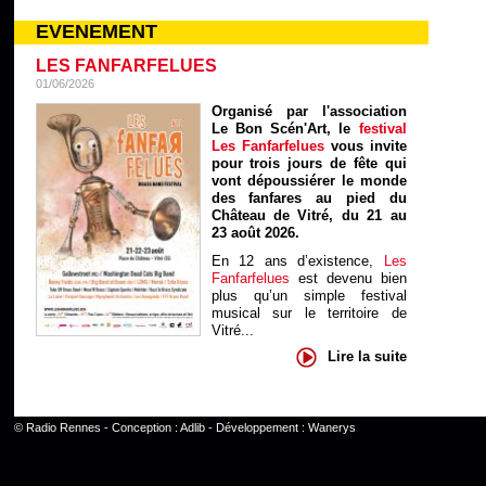
EVENEMENT
LES FANFARFELUES
01/06/2026
Organisé par l'association
Le Bon Scén'Art, le
festival
Les Fanfarfelues
vous invite
pour trois jours de fête qui
vont dépoussiérer le monde
des fanfares au pied du
Château de Vitré, du 21 au
23 août 2026.
En 12 ans d’existence,
Les
Fanfarfelues
est devenu bien
plus qu’un simple festival
musical sur le territoire de
Vitré...
Lire la suite
©
Radio Rennes
- Conception :
Adlib
- Développement :
Wanerys