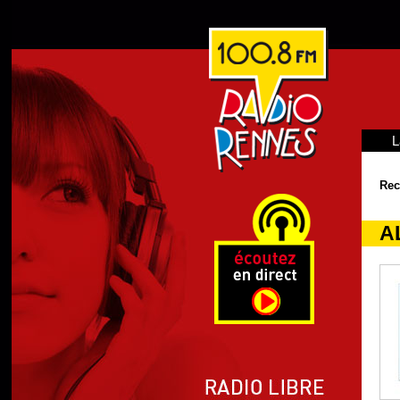
L
Rec
A