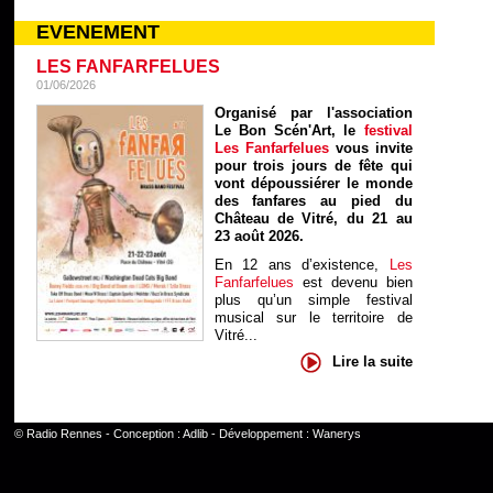
EVENEMENT
LES FANFARFELUES
01/06/2026
Organisé par l'association
Le Bon Scén'Art, le
festival
Les Fanfarfelues
vous invite
pour trois jours de fête qui
vont dépoussiérer le monde
des fanfares au pied du
Château de Vitré, du 21 au
23 août 2026.
En 12 ans d’existence,
Les
Fanfarfelues
est devenu bien
plus qu’un simple festival
musical sur le territoire de
Vitré...
Lire la suite
©
Radio Rennes
- Conception :
Adlib
- Développement :
Wanerys