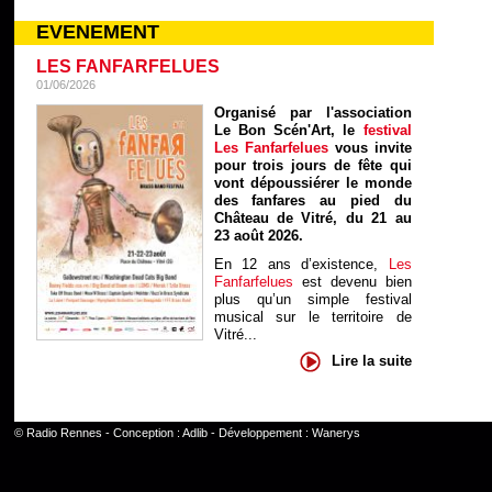
EVENEMENT
LES FANFARFELUES
01/06/2026
Organisé par l'association
Le Bon Scén'Art, le
festival
Les Fanfarfelues
vous invite
pour trois jours de fête qui
vont dépoussiérer le monde
des fanfares au pied du
Château de Vitré, du 21 au
23 août 2026.
En 12 ans d’existence,
Les
Fanfarfelues
est devenu bien
plus qu’un simple festival
musical sur le territoire de
Vitré...
Lire la suite
©
Radio Rennes
- Conception :
Adlib
- Développement :
Wanerys