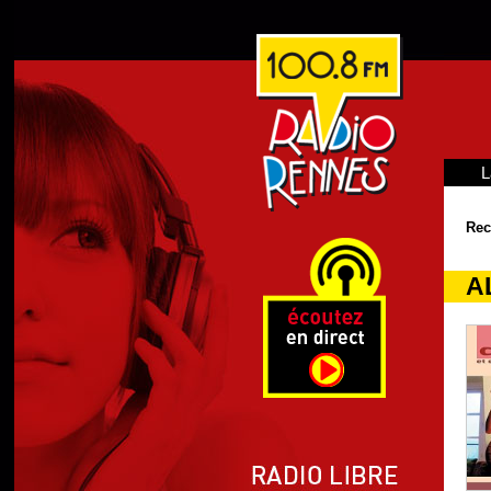
L
Rec
AL