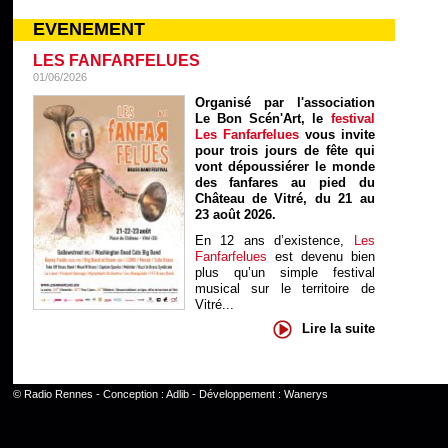
EVENEMENT
LES FANFARFELUES
01/06/2026
Organisé par l'association
Le Bon Scén'Art, le
festival
Les Fanfarfelues
vous invite
pour trois jours de fête qui
vont dépoussiérer le monde
des fanfares au pied du
Château de Vitré, du 21 au
23 août 2026.
En 12 ans d’existence,
Les
Fanfarfelues
est devenu bien
plus qu’un simple festival
musical sur le territoire de
Vitré...
Lire la suite
©
Radio Rennes
- Conception :
Adlib
- Développement :
Wanerys