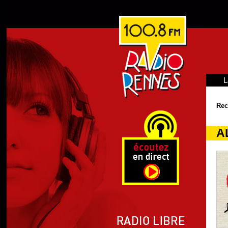
L
Rec
A