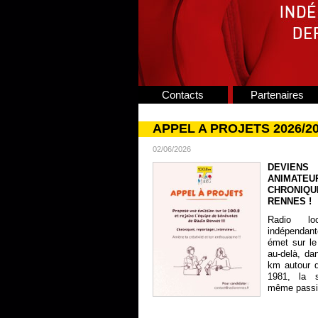
Contacts
Partenaires
APPEL A PROJETS 2026/2
02/06/2026
DEVIENS
ANIMATE
CHRONIQU
RENNES !
Radio lo
indépendan
émet sur le
au-delà, da
km autour 
1981, la s
même passion