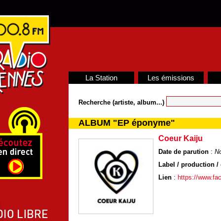
La Station
Les émissions
Recherche (artiste, album...)
ALBUM "EP éponyme"
Coeur Kaiju
Date de parution
:
N
Label / production / 
Lien
:
https://www.fa