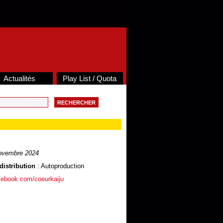
Actualités
Play List / Quota
ovembre 2024
distribution
: Autoproduction
cebook.com/coeurkaiju