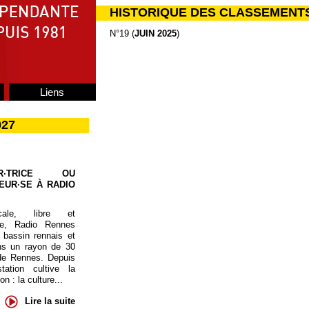
HISTORIQUE DES CLASSEMENT
N°19 (
JUIN 2025
)
Liens
027
UR·TRICE OU
EUR·SE À RADIO
cale, libre et
te, Radio Rennes
 bassin rennais et
ns un rayon de 30
de Rennes. Depuis
tation cultive la
 : la culture...
Lire la suite