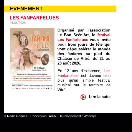
EVENEMENT
LES FANFARFELUES
01/06/2026
Organisé par l'association
Le Bon Scén'Art, le
festival
Les Fanfarfelues
vous invite
pour trois jours de fête qui
vont dépoussiérer le monde
des fanfares au pied du
Château de Vitré, du 21 au
23 août 2026.
En 12 ans d’existence,
Les
Fanfarfelues
est devenu bien
plus qu’un simple festival
musical sur le territoire de
Vitré...
Lire la suite
©
Radio Rennes
- Conception :
Adlib
- Développement :
Wanerys