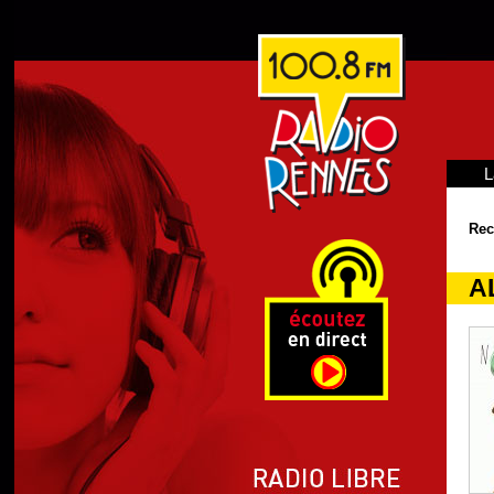
L
Rec
A