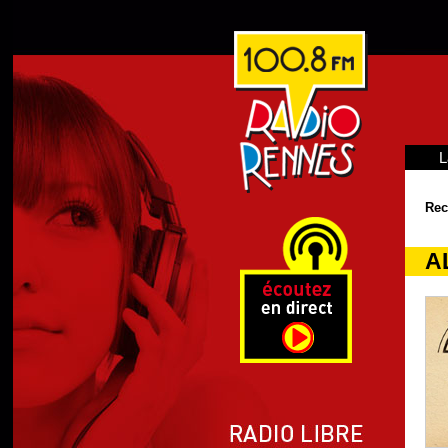
L
Rec
A