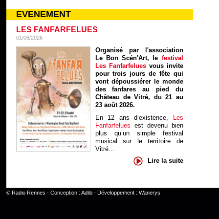
EVENEMENT
LES FANFARFELUES
01/06/2026
Organisé par l'association
Le Bon Scén'Art, le
festival
Les Fanfarfelues
vous invite
pour trois jours de fête qui
vont dépoussiérer le monde
des fanfares au pied du
Château de Vitré, du 21 au
23 août 2026.
En 12 ans d’existence,
Les
Fanfarfelues
est devenu bien
plus qu’un simple festival
musical sur le territoire de
Vitré...
Lire la suite
©
Radio Rennes
- Conception :
Adlib
- Développement :
Wanerys