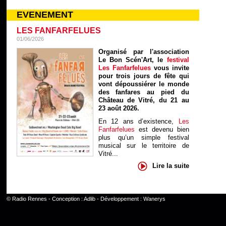
EVENEMENT
LES FANFARFELUES
01/06/2026
Organisé par l'association
Le Bon Scén'Art, le
festival
Les Fanfarfelues
vous invite
pour trois jours de fête qui
vont dépoussiérer le monde
des fanfares au pied du
Château de Vitré, du 21 au
23 août 2026.
En 12 ans d’existence,
Les
Fanfarfelues
est devenu bien
plus qu’un simple festival
musical sur le territoire de
Vitré...
Lire la suite
©
Radio Rennes
- Conception :
Adlib
- Développement :
Wanerys