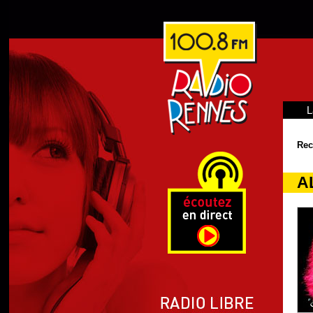
L
Rec
AL