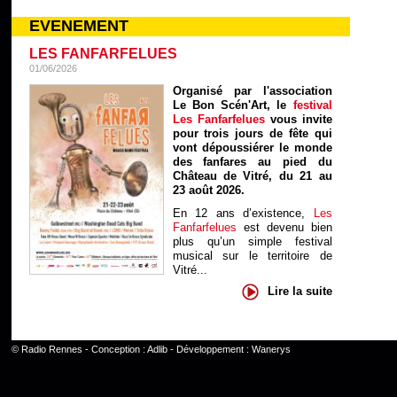
EVENEMENT
LES FANFARFELUES
01/06/2026
Organisé par l'association
Le Bon Scén'Art, le
festival
Les Fanfarfelues
vous invite
pour trois jours de fête qui
vont dépoussiérer le monde
des fanfares au pied du
Château de Vitré, du 21 au
23 août 2026.
En 12 ans d’existence,
Les
Fanfarfelues
est devenu bien
plus qu’un simple festival
musical sur le territoire de
Vitré...
Lire la suite
©
Radio Rennes
- Conception :
Adlib
- Développement :
Wanerys