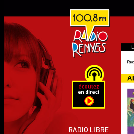
L
Rec
A