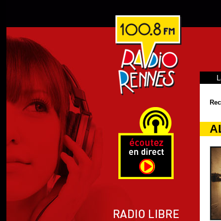
L
Rec
A