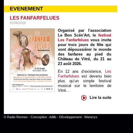
EVENEMENT
LES FANFARFELUES
01/06/2026
Organisé par l'association
Le Bon Scén'Art, le
festival
Les Fanfarfelues
vous invite
pour trois jours de fête qui
vont dépoussiérer le monde
des fanfares au pied du
Château de Vitré, du 21 au
23 août 2026.
En 12 ans d’existence,
Les
Fanfarfelues
est devenu bien
plus qu’un simple festival
musical sur le territoire de
Vitré...
Lire la suite
©
Radio Rennes
- Conception :
Adlib
- Développement :
Wanerys