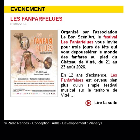
EVENEMENT
LES FANFARFELUES
01/06/2026
Organisé par l'association
Le Bon Scén'Art, le
festival
Les Fanfarfelues
vous invite
pour trois jours de fête qui
vont dépoussiérer le monde
des fanfares au pied du
Château de Vitré, du 21 au
23 août 2026.
En 12 ans d’existence,
Les
Fanfarfelues
est devenu bien
plus qu’un simple festival
musical sur le territoire de
Vitré...
Lire la suite
©
Radio Rennes
- Conception :
Adlib
- Développement :
Wanerys