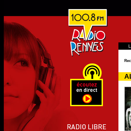
L
Rec
A