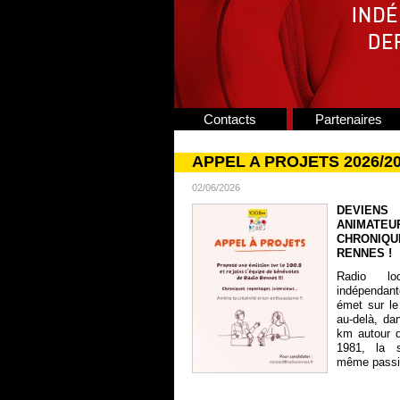
Contacts
Partenaires
APPEL A PROJETS 2026/2
02/06/2026
DEVIENS
ANIMATE
CHRONIQU
RENNES !
Radio lo
indépendan
émet sur le
au-delà, da
km autour 
1981, la s
même passion