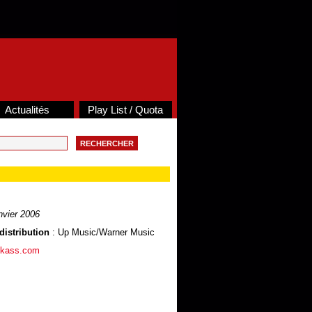
Actualités
Play List / Quota
nvier 2006
distribution
: Up Music/Warner Music
nkass.com