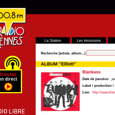
La Station
Les émissions
Recherche (artiste, album...)
ALBUM "Elliott"
Blankass
Date de parution
:
ja
Label / production / 
Lien
:
http://www.bla