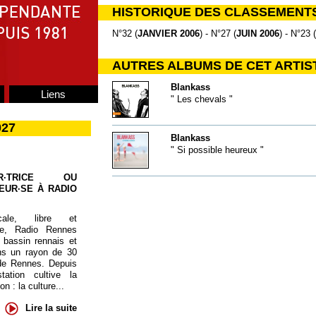
HISTORIQUE DES CLASSEMENT
N°32 (
JANVIER 2006
) - N°27 (
JUIN 2006
) - N°23 (
AUTRES ALBUMS DE CET ARTIS
Blankass
Liens
" Les chevals "
027
Blankass
" Si possible heureux "
UR·TRICE OU
EUR·SE À RADIO
cale, libre et
te, Radio Rennes
 bassin rennais et
ns un rayon de 30
de Rennes. Depuis
tation cultive la
 : la culture...
Lire la suite