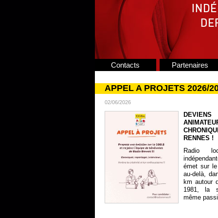
Contacts
Partenaires
APPEL A PROJETS 2026/2
02/06/2026
DEVIENS
ANIMATE
CHRONIQU
RENNES !
Radio lo
indépendan
émet sur le
au-delà, da
km autour 
1981, la s
même passion