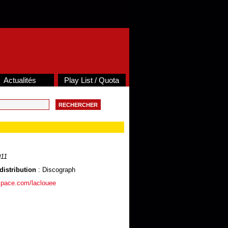
Actualités
Play List / Quota
11
distribution
: Discograph
space.com/laclouee