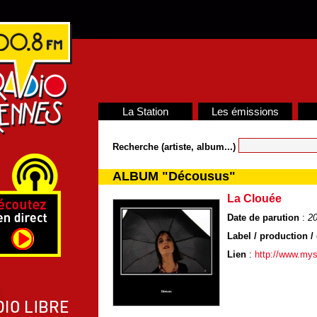
La Station
Les émissions
Recherche (artiste, album...)
ALBUM "Décousus"
La Clouée
Date de parution
:
20
Label / production / 
Lien
:
http://www.my