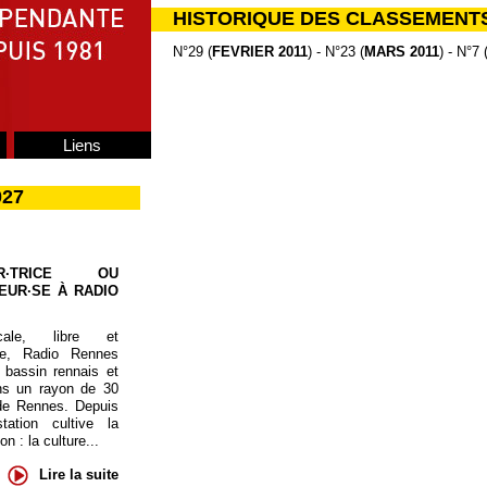
HISTORIQUE DES CLASSEMENT
N°29 (
FEVRIER 2011
) - N°23 (
MARS 2011
) - N°7 
Liens
027
UR·TRICE OU
EUR·SE À RADIO
cale, libre et
te, Radio Rennes
 bassin rennais et
ns un rayon de 30
de Rennes. Depuis
tation cultive la
 : la culture...
Lire la suite