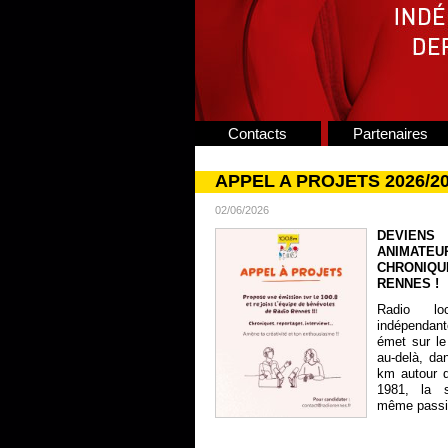
Contacts
Partenaires
APPEL A PROJETS 2026/2
02/06/2026
DEVIENS
ANIMATE
CHRONIQU
RENNES !
Radio lo
indépendan
émet sur le
au-delà, da
km autour 
1981, la s
même passion