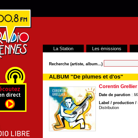
La Station
Les émissions
Recherche (artiste, album...)
ALBUM "De plumes et d'os"
Corentin Grellier
Date de parution
:
M
Label / production / 
Distribution