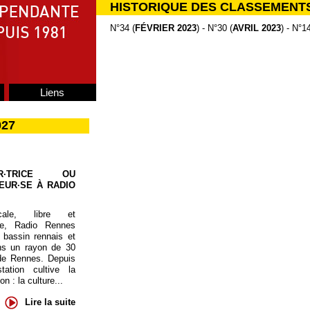
HISTORIQUE DES CLASSEMENT
N°34 (
FÉVRIER 2023
) - N°30 (
AVRIL 2023
) - N°14
Liens
027
UR·TRICE OU
EUR·SE À RADIO
cale, libre et
te, Radio Rennes
 bassin rennais et
ns un rayon de 30
de Rennes. Depuis
tation cultive la
 : la culture...
Lire la suite