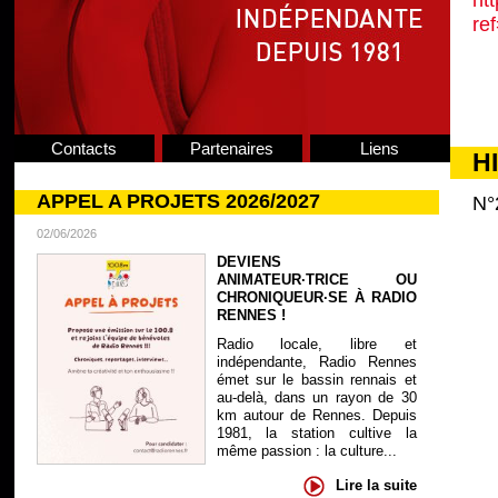
ht
re
Contacts
Partenaires
Liens
H
APPEL A PROJETS 2026/2027
N°
02/06/2026
DEVIENS
ANIMATEUR·TRICE OU
CHRONIQUEUR·SE À RADIO
RENNES !
Radio locale, libre et
indépendante, Radio Rennes
émet sur le bassin rennais et
au-delà, dans un rayon de 30
km autour de Rennes. Depuis
1981, la station cultive la
même passion : la culture...
Lire la suite