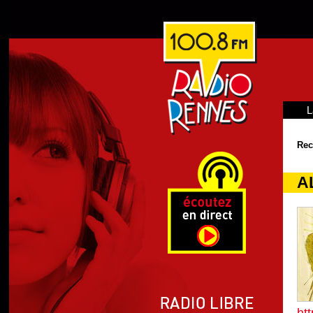
L
Rec
A