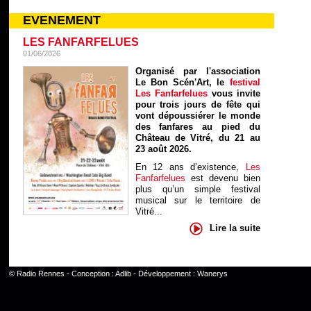
EVENEMENT
LES FANFARFELUES
01/06/2026
Organisé par l'association
Le Bon Scén'Art, le
festival
Les Fanfarfelues
vous invite
pour trois jours de fête qui
vont dépoussiérer le monde
des fanfares au pied du
Château de Vitré, du 21 au
23 août 2026.
En 12 ans d’existence,
Les
Fanfarfelues
est devenu bien
plus qu’un simple festival
musical sur le territoire de
Vitré...
Lire la suite
©
Radio Rennes
- Conception :
Adlib
- Développement :
Wanerys