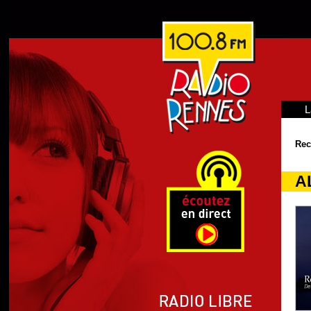
L
Rec
AL