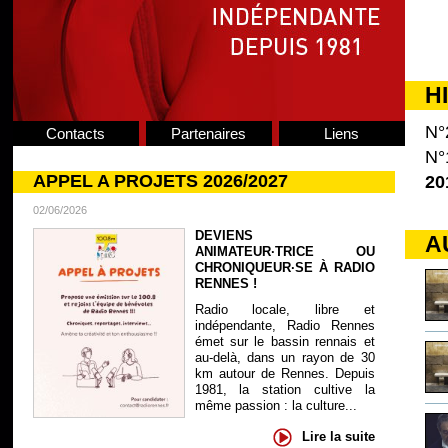
H
N°
Contacts
Partenaires
Liens
N°
APPEL A PROJETS 2026/2027
20
02/06/2026
DEVIENS
A
ANIMATEUR·TRICE OU
CHRONIQUEUR·SE À RADIO
RENNES !
Radio locale, libre et
indépendante, Radio Rennes
émet sur le bassin rennais et
au-delà, dans un rayon de 30
km autour de Rennes. Depuis
1981, la station cultive la
même passion : la culture...
Lire la suite