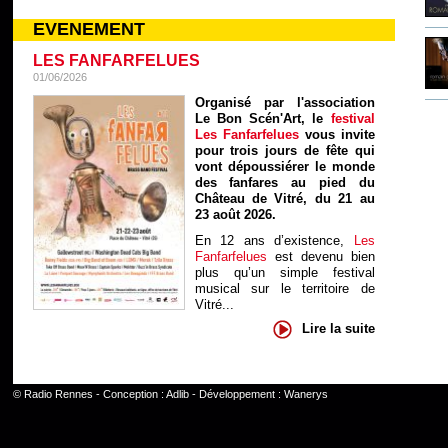
EVENEMENT
LES FANFARFELUES
01/06/2026
Organisé par l'association
Le Bon Scén'Art, le
festival
Les Fanfarfelues
vous invite
pour trois jours de fête qui
vont dépoussiérer le monde
des fanfares au pied du
Château de Vitré, du 21 au
23 août 2026.
En 12 ans d’existence,
Les
Fanfarfelues
est devenu bien
plus qu’un simple festival
musical sur le territoire de
Vitré...
Lire la suite
©
Radio Rennes
- Conception :
Adlib
- Développement :
Wanerys