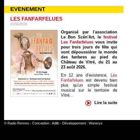
EVENEMENT
LES FANFARFELUES
01/06/2026
Organisé par l'association
Le Bon Scén'Art, le
festival
Les Fanfarfelues
vous invite
pour trois jours de fête qui
vont dépoussiérer le monde
des fanfares au pied du
Château de Vitré, du 21 au
23 août 2026.
En 12 ans d’existence,
Les
Fanfarfelues
est devenu bien
plus qu’un simple festival
musical sur le territoire de
Vitré...
Lire la suite
©
Radio Rennes
- Conception :
Adlib
- Développement :
Wanerys