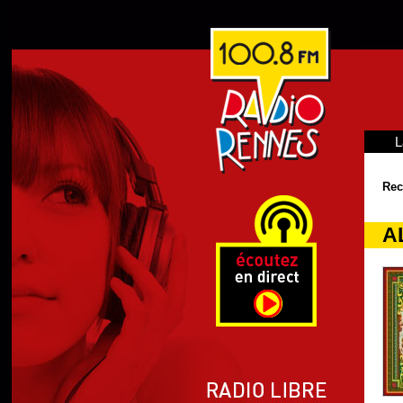
L
Rec
AL