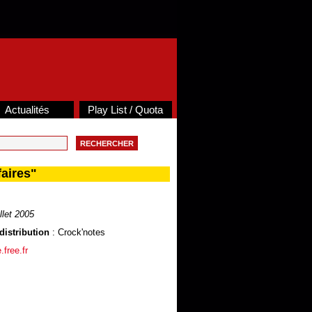
Actualités
Play List / Quota
aires"
illet 2005
distribution
: Crock'notes
.free.fr