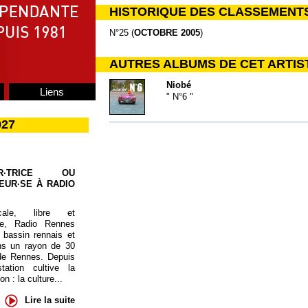
HISTORIQUE DES CLASSEMENT
N°25 (
OCTOBRE 2005
)
AUTRES ALBUMS DE CET ARTIS
Niobé
Liens
" N°6 "
027
UR·TRICE OU
EUR·SE À RADIO
cale, libre et
te, Radio Rennes
 bassin rennais et
ns un rayon de 30
de Rennes. Depuis
tation cultive la
 : la culture...
Lire la suite