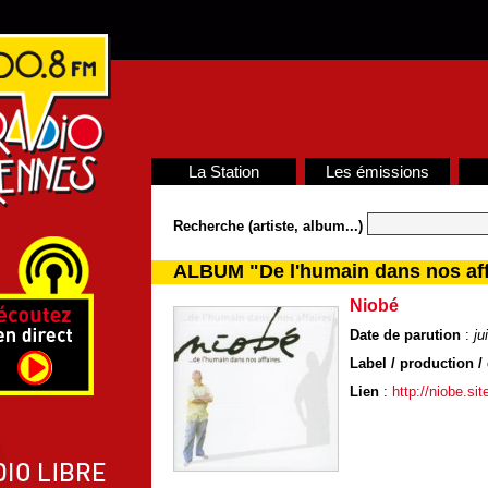
La Station
Les émissions
Recherche (artiste, album...)
ALBUM "De l'humain dans nos aff
Niobé
Date de parution
:
ju
Label / production / 
Lien
:
http://niobe.site