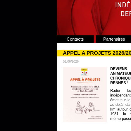
Contacts
Partenaires
APPEL A PROJETS 2026/2
02/06/2026
DEVIENS
ANIMATE
CHRONIQU
RENNES !
Radio lo
indépendan
émet sur le
au-delà, da
km autour 
1981, la s
même passion