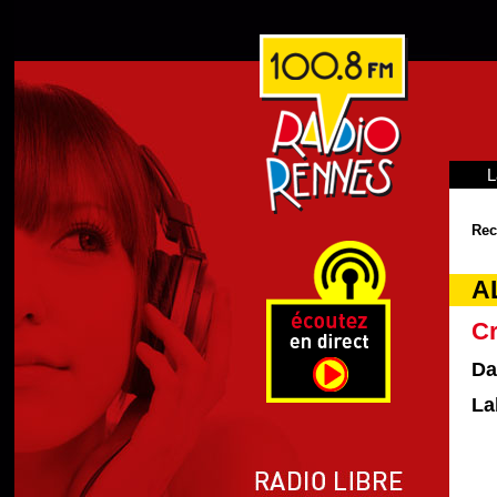
L
Rec
A
C
Da
La