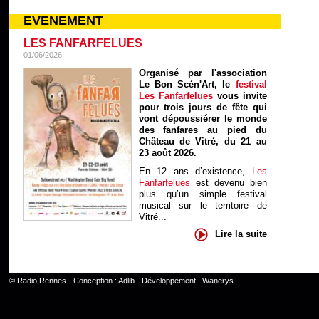
EVENEMENT
LES FANFARFELUES
01/06/2026
Organisé par l'association
Le Bon Scén'Art, le
festival
Les Fanfarfelues
vous invite
pour trois jours de fête qui
vont dépoussiérer le monde
des fanfares au pied du
Château de Vitré, du 21 au
23 août 2026.
En 12 ans d’existence,
Les
Fanfarfelues
est devenu bien
plus qu’un simple festival
musical sur le territoire de
Vitré...
Lire la suite
©
Radio Rennes
- Conception :
Adlib
- Développement :
Wanerys