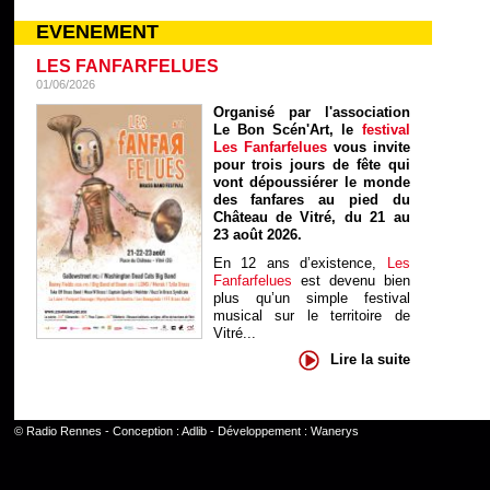
EVENEMENT
LES FANFARFELUES
01/06/2026
Organisé par l'association
Le Bon Scén'Art, le
festival
Les Fanfarfelues
vous invite
pour trois jours de fête qui
vont dépoussiérer le monde
des fanfares au pied du
Château de Vitré, du 21 au
23 août 2026.
En 12 ans d’existence,
Les
Fanfarfelues
est devenu bien
plus qu’un simple festival
musical sur le territoire de
Vitré...
Lire la suite
©
Radio Rennes
- Conception :
Adlib
- Développement :
Wanerys