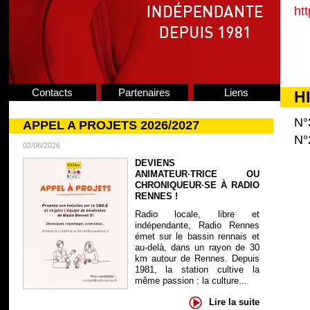
htt
Contacts
Partenaires
Liens
H
N°
APPEL A PROJETS 2026/2027
N°
02/06/2026
DEVIENS
ANIMATEUR·TRICE OU
CHRONIQUEUR·SE À RADIO
RENNES !
Radio locale, libre et
indépendante, Radio Rennes
émet sur le bassin rennais et
au-delà, dans un rayon de 30
km autour de Rennes. Depuis
1981, la station cultive la
même passion : la culture...
Lire la suite