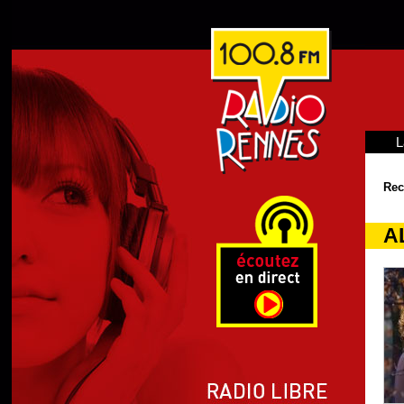
L
Rec
A