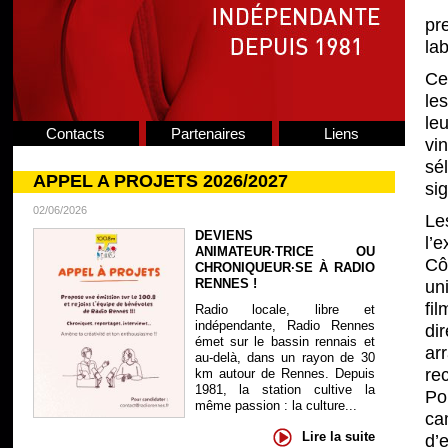
pr
la
Ce
le
le
Contacts
Partenaires
Liens
vi
sé
APPEL A PROJETS 2026/2027
si
02/06/2026
Le
DEVIENS
l’
ANIMATEUR·TRICE OU
Cô
CHRONIQUEUR·SE À RADIO
RENNES !
un
fi
Radio locale, libre et
indépendante, Radio Rennes
dir
émet sur le bassin rennais et
ar
au-delà, dans un rayon de 30
re
km autour de Rennes. Depuis
1981, la station cultive la
Po
même passion : la culture...
ca
Lire la suite
d’e