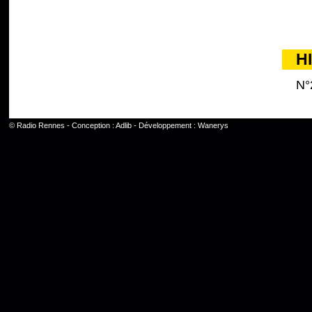
H
N°
©
Radio Rennes
- Conception :
Adlib
- Développement :
Wanerys