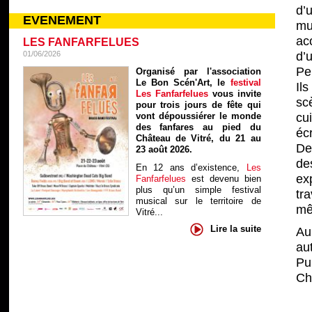
d’
EVENEMENT
mu
ac
LES FANFARFELUES
01/06/2026
d’
Pe
Organisé par l'association
Le Bon Scén'Art, le
festival
Il
Les Fanfarfelues
vous invite
sc
pour trois jours de fête qui
vont dépoussiérer le monde
cu
des fanfares au pied du
éc
Château de Vitré, du 21 au
De
23 août 2026.
de
En 12 ans d’existence,
Les
ex
Fanfarfelues
est devenu bien
plus qu’un simple festival
tr
musical sur le territoire de
me
Vitré...
Lire la suite
Au
au
Pu
Ch