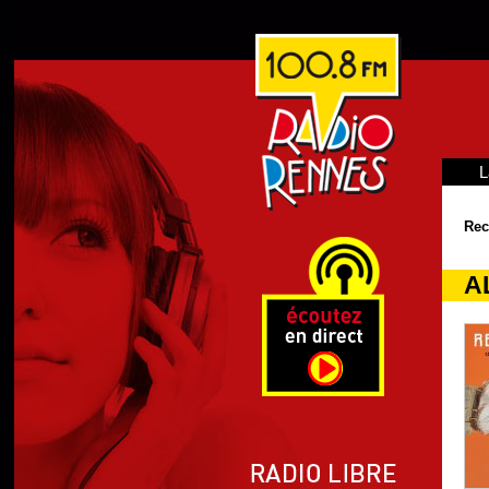
L
Rec
A