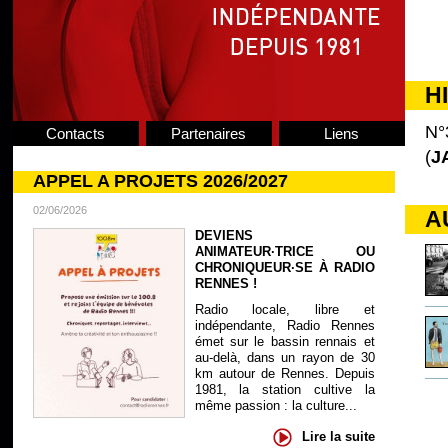
H
N°
Contacts
Partenaires
Liens
(
J
APPEL A PROJETS 2026/2027
02/06/2026
A
DEVIENS
ANIMATEUR·TRICE OU
CHRONIQUEUR·SE À RADIO
RENNES !
Radio locale, libre et
indépendante, Radio Rennes
émet sur le bassin rennais et
au-delà, dans un rayon de 30
km autour de Rennes. Depuis
1981, la station cultive la
même passion : la culture...
Lire la suite