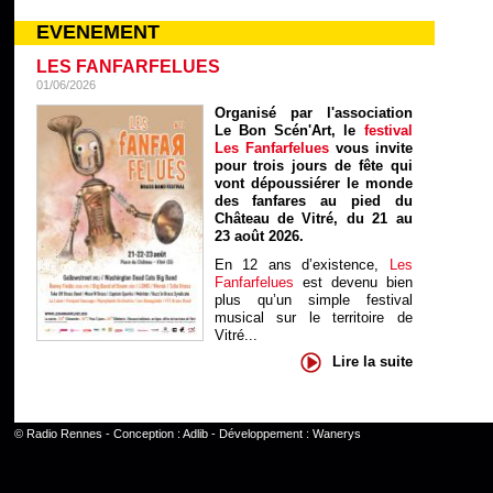
EVENEMENT
LES FANFARFELUES
01/06/2026
Organisé par l'association
Le Bon Scén'Art, le
festival
Les Fanfarfelues
vous invite
pour trois jours de fête qui
vont dépoussiérer le monde
des fanfares au pied du
Château de Vitré, du 21 au
23 août 2026.
En 12 ans d’existence,
Les
Fanfarfelues
est devenu bien
plus qu’un simple festival
musical sur le territoire de
Vitré...
Lire la suite
©
Radio Rennes
- Conception :
Adlib
- Développement :
Wanerys