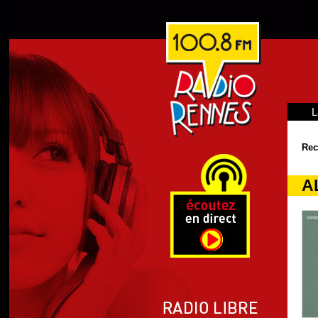
L
Rec
A