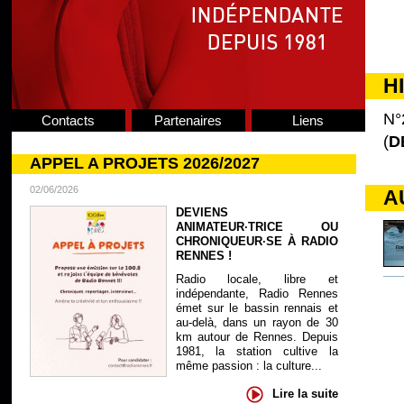
H
N°
Contacts
Partenaires
Liens
(
D
APPEL A PROJETS 2026/2027
02/06/2026
A
DEVIENS
ANIMATEUR·TRICE OU
CHRONIQUEUR·SE À RADIO
RENNES !
Radio locale, libre et
indépendante, Radio Rennes
émet sur le bassin rennais et
au-delà, dans un rayon de 30
km autour de Rennes. Depuis
1981, la station cultive la
même passion : la culture...
Lire la suite