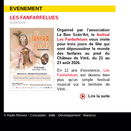
EVENEMENT
LES FANFARFELUES
01/06/2026
Organisé par l'association
Le Bon Scén'Art, le
festival
Les Fanfarfelues
vous invite
pour trois jours de fête qui
vont dépoussiérer le monde
des fanfares au pied du
Château de Vitré, du 21 au
23 août 2026.
En 12 ans d’existence,
Les
Fanfarfelues
est devenu bien
plus qu’un simple festival
musical sur le territoire de
Vitré...
Lire la suite
©
Radio Rennes
- Conception :
Adlib
- Développement :
Wanerys