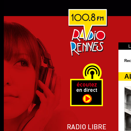
L
Rec
A