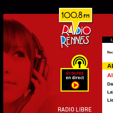
L
Rec
A
Al
Da
La
Li