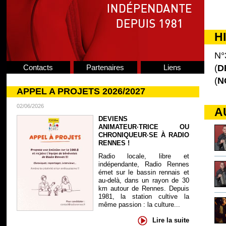
H
N°
Contacts
Partenaires
Liens
(
D
(
N
APPEL A PROJETS 2026/2027
02/06/2026
A
DEVIENS
ANIMATEUR·TRICE OU
CHRONIQUEUR·SE À RADIO
RENNES !
Radio locale, libre et
indépendante, Radio Rennes
émet sur le bassin rennais et
au-delà, dans un rayon de 30
km autour de Rennes. Depuis
1981, la station cultive la
même passion : la culture...
Lire la suite