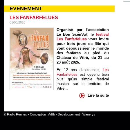
EVENEMENT
LES FANFARFELUES
01/06/2026
Organisé par l'association
Le Bon Scén'Art, le
festival
Les Fanfarfelues
vous invite
pour trois jours de fête qui
vont dépoussiérer le monde
des fanfares au pied du
Château de Vitré, du 21 au
23 août 2026.
En 12 ans d’existence,
Les
Fanfarfelues
est devenu bien
plus qu’un simple festival
musical sur le territoire de
Vitré...
Lire la suite
©
Radio Rennes
- Conception :
Adlib
- Développement :
Wanerys