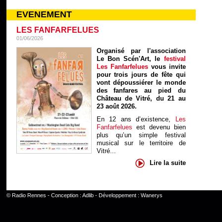
EVENEMENT
LES FANFARFELUES
01/06/2026
Organisé par l'association
Le Bon Scén'Art, le
festival
Les Fanfarfelues
vous invite
pour trois jours de fête qui
vont dépoussiérer le monde
des fanfares au pied du
Château de Vitré, du 21 au
23 août 2026.
En 12 ans d’existence,
Les
Fanfarfelues
est devenu bien
plus qu’un simple festival
musical sur le territoire de
Vitré...
Lire la suite
©
Radio Rennes
- Conception :
Adlib
- Développement :
Wanerys