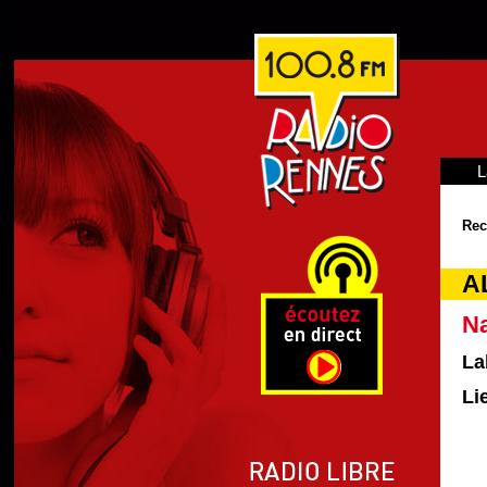
L
Rec
A
Na
La
Li